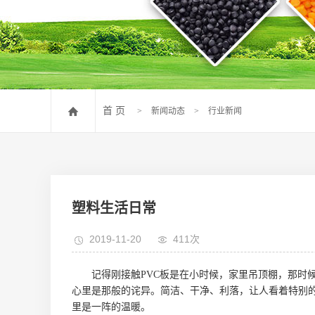
PVC发泡颗粒
PVC挤出颗粒
PVC再生颗粒
首 页
>
新闻动态
>
行业新闻
塑料生活日常
2019-11-20
411次
记得刚接触PVC板是在小时候，家里吊顶棚，那时候
心里是那般的诧异。简洁、干净、利落，让人看着特别的
里是一阵的温暖。